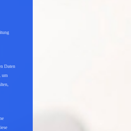
itung
nen Daten
, um
lten,
ne
iese