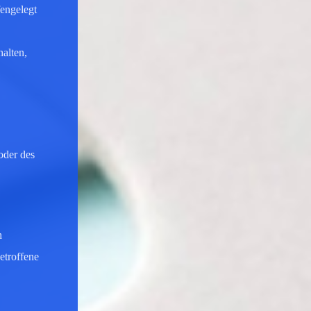
fengelegt
alten,
oder des
h
etroffene