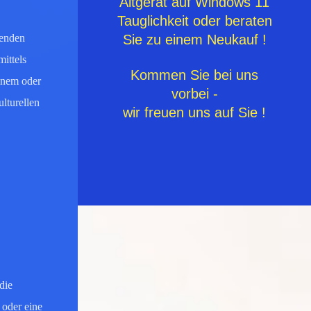
Altgerät auf Windows 11
Tauglichkeit oder beraten
genden
Sie zu einem Neukauf !
mittels
Kommen Sie bei uns
inem oder
vorbei -
lturellen
wir freuen uns auf Sie !
die
 oder eine