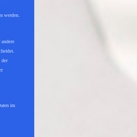
sen werden.
r andere
cheidet.
 der
er
Daten im