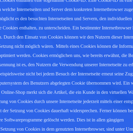
 Cookies enthalten eine sogenannte Cookie-ID. Eine Cookie-ID ist eine
h welche Internetseiten und Server dem konkreten Internetbrowser zug
glicht es den besuchten Internetseiten und Servern, den individuelle
e Cookies enthalten, zu unterscheiden. Ein bestimmter Internetbrowser
n. Durch den Einsatz von Cookies können wir den Nutzern dieser Intern
-Setzung nicht möglich wären.
Mittels eines Cookies können die Inform
optimiert werden. Cookies ermöglichen uns, wie bereits erwähnt, die B
ennung ist es, den Nutzern die Verwendung unserer Internetseite zu erl
eispielsweise nicht bei jedem Besuch der Internetseite erneut seine Zu
mputersystem des Benutzers abgelegten Cookie übernommen wird. Ein w
Online-Shop merkt sich die Artikel, die ein Kunde in den virtuellen 
ung von Cookies durch unsere Internetseite jederzeit mittels einer ent
it der Setzung von Cookies dauerhaft widersprechen. Ferner können ber
ere Softwareprogramme gelöscht werden. Dies ist in allen gängigen
ie Setzung von Cookies in dem genutzten Internetbrowser, sind unter U