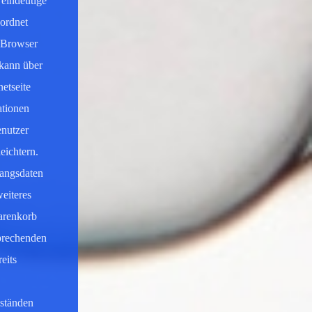
 eindeutige
eordnet
n Browser
 kann über
etseite
ationen
enutzer
eichtern.
gangsdaten
eiteres
Warenkorb
sprechenden
eits
mständen